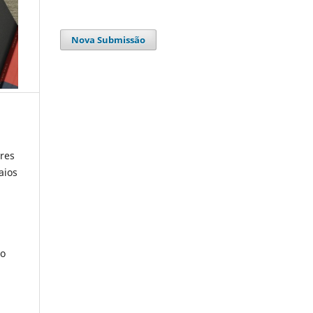
Nova Submissão
res
aios
ão